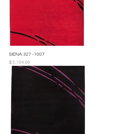
SIENA 327 -1007
Precio
$3,154.00