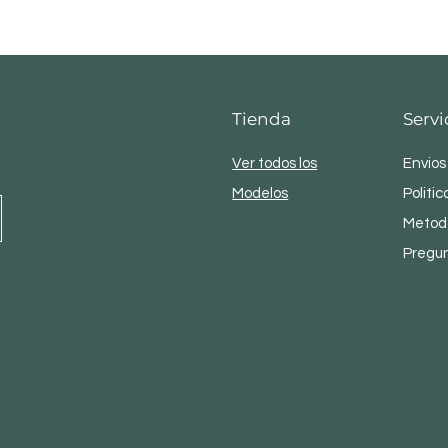
1.6 x 2.30 m
Tienda
Servi
Ver todos los
Envios
Modelos
Politic
Metod
Pregu