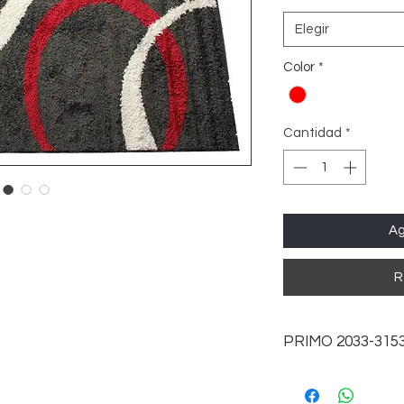
Elegir
Color
*
Cantidad
*
Ag
R
PRIMO 2033-315
CONTAMOS CON M
1.20 x 1.70 m