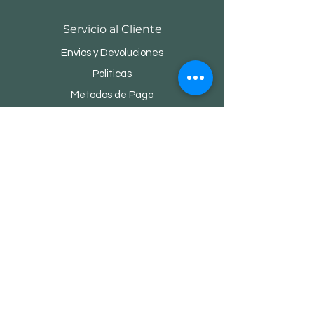
Servicio al Cliente
Envios y Devoluciones
Politicas
Metodos de Pago
Preguntas
Centro de Distribución.
Carretera México Toluca Km. 46.5, Col.
San Antonio Amomolulco, Municipio de
Lerma C.P. 52031, Edo. De México
Tels.
(728)
2841-377