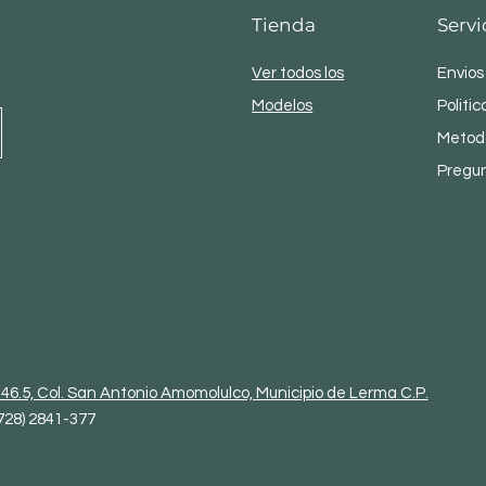
Tienda
Servi
Ver todos los
Envios
Modelos
Politic
Metod
Pregu
46.5, Col. San Antonio Amomolulco, Municipio de Lerma C.P.
(728) 2841-377