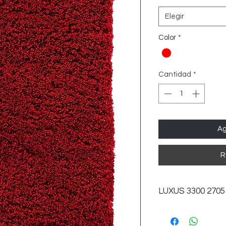
Elegir
Color
*
Cantidad
*
Ag
R
LUXUS 3300 2705
CONTAMOS CON M
0.6 x 1.10 m