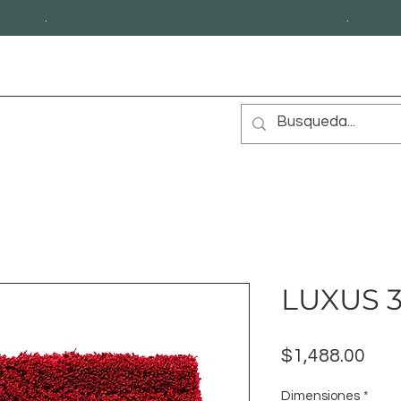
.
.
LUXUS 3
Prec
$1,488.00
Dimensiones
*