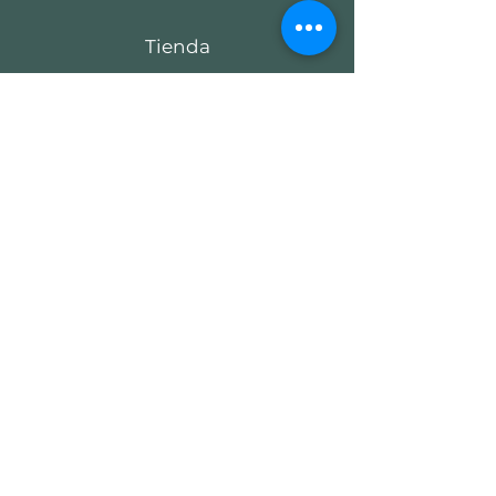
Tienda
Ver todos los Modelos
Nosotros
Quienes Somos
Colecciones
Contacto
Servicio al Cliente
Envios y Devoluciones
Politicas
Metodos de Pago
Preguntas