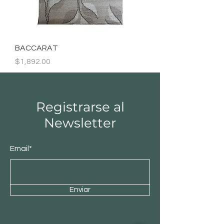
BACCARAT
Precio
$1,892.00
Registrarse al
Newsletter
Email*
Enviar